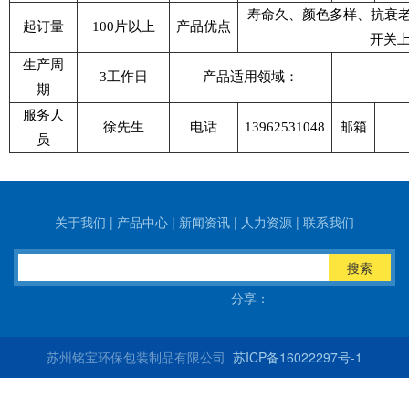
寿命久、颜色多样、抗衰老
起订量
100片以上
产品优点
开关
生产周
3工作日
产品适用领域：
期
服务人
徐先生
电话
13962531048
邮箱
员
关于我们
|
产品中心
|
新闻资讯
|
人力资源
|
联系我们
搜索
分享：
苏州铭宝环保包装制品有限公司
苏ICP备16022297号-1